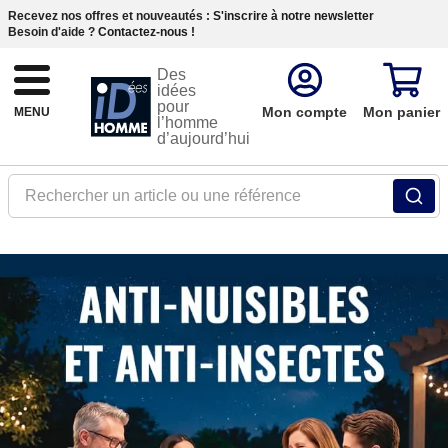
Recevez nos offres et nouveautés :
S'inscrire à notre newsletter
Besoin d'aide ?
Contactez-nous !
Des
idées
pour
Mon compte
Mon panier
MENU
l’homme
d’aujourd’hui
Rechercher un article ou une référence
[IDH]-
Default
Home
>
Bannière
Principale