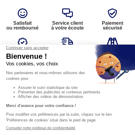
Satisfait
Service client
Paiement
ou remboursé
à votre écoute
sécurisé
Garantie
Livraison
Suivi de
2 ans
à la carte
commande
Votre
Nos services
Contactez-nous
commande
Besoin d'aide
Par
Messenger
Suivi de
Abonnement à la
commande
newsletter
Service
Téléphone
0.50€ /
:
0892 224
Livraison
Désabonnement à
min
+ prix
204
la newsletter
appel
Paiement facilité
Contact
Du lundi au
Satisfait ou
samedi de 8h à