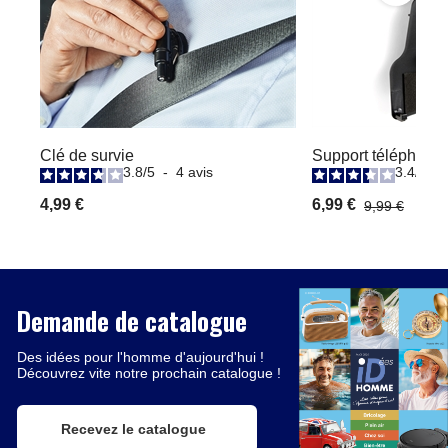
Clé de survie
Support téléphone 
3.8
/
5
-
4
avis
3.4
/
5
-
4,99 €
6,99 €
9,99 €
Demande de catalogue
Des idées pour l'homme d'aujourd'hui !
Découvrez vite notre prochain catalogue !
Recevez le catalogue