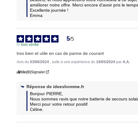
améliorer notre offre. Merci encore d’avoir pris le temp
Excellente journée !

Emma
5
/
5
Avis vérifié
tres bien et utile en cas de panne de courant
Avis du
03/06/2024
, suite à une expérience du
16/05/2024
par
A.A.
Utile
(0)
Signaler
Réponse de
ideeshomme.fr
Bonjour PIERRE,

Nous sommes ravis que notre batterie de secours solaire 
Merci pour votre retour positif.

Céline.