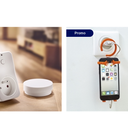
Promo
ndée sans fil ni pile
Lot de 2 supports flexible tél
multifonction