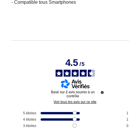
- Compatible tous Smartphones
4.5
/
5
Basé sur
2
avis soumis à un
contrôle
Voir tous les avis sur ce site
5
étoiles
1
4
étoiles
1
3
étoiles
0