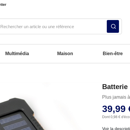
tter
Multimédia
Maison
Bien-être
Notre produit du m
Notre produit du m
Notre produit du m
Notre produit du m
Notre produit du m
Notre produit du m
Notre produit du m
Batterie
Plus jamais à 
39,99 
Dont 0,98 € d'éco
Voir la descript