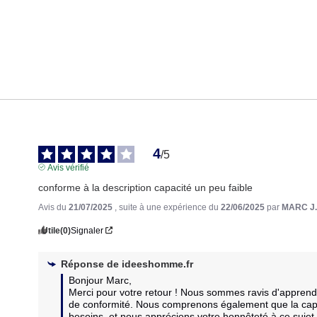
4
/
5
Avis vérifié
conforme à la description capacité un peu faible
Avis du
21/07/2025
, suite à une expérience du
22/06/2025
par
MARC J
Utile
(0)
Signaler
Réponse de
ideeshomme.fr
Bonjour Marc, 

Merci pour votre retour ! Nous sommes ravis d'apprendr
de conformité. Nous comprenons également que la capaci
besoins, et nous apprécions votre honnêteté à ce sujet