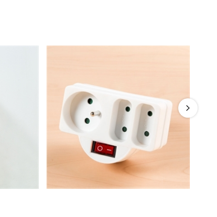
éphone
Multiprise avec bouton
4.6
/
5
-
18
avis