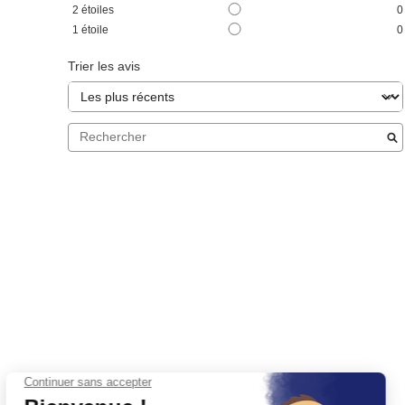
2
étoiles
0
1
étoile
0
Trier les avis