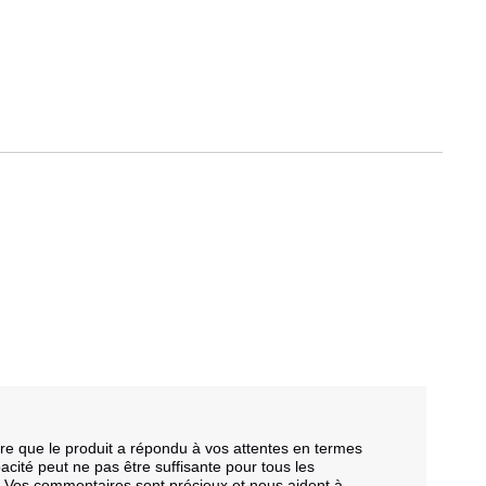
.
e que le produit a répondu à vos attentes en termes 
té peut ne pas être suffisante pour tous les 
. Vos commentaires sont précieux et nous aident à 