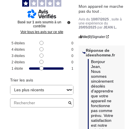
Mon appareil ne marche 
pas du tout .
Avis du
10/07/2025
, suite à
Basé sur
1
avis soumis à un
une expérience du
contrôle
20/05/2025
par
JEAN L.
Voir tous les avis sur ce site
Utile
(0)
Signaler
5
étoiles
0
4
étoiles
0
Réponse de
ideeshomme.fr
3
étoiles
0
Bonjour 
2
étoiles
0
Jean,

1
étoile
1
Nous 
sommes 
Trier les avis
sincèrement 
désolés 
d'apprendre 
que votre 
appareil ne 
fonctionne 
pas comme 
prévu. Votre 
satisfaction 
est notre 