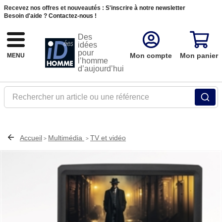
Recevez nos offres et nouveautés :
S'inscrire à notre newsletter
Besoin d'aide ?
Contactez-nous !
Des
idées
pour
Mon compte
Mon panier
MENU
l’homme
d’aujourd’hui
Rechercher un article ou une référence
Accueil
Multimédia
TV et vidéo
>
>