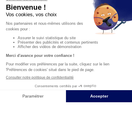
Satisfait
Service client
Paiement
ou remboursé
à votre écoute
sécurisé
Garantie
Livraison
Suivi de
2 ans
à la carte
commande
Votre
Nos services
Contactez-nous
commande
Besoin d'aide
Par
Messenger
Suivi de
Abonnement à la
commande
newsletter
Service
Téléphone
0.50€ /
:
0892 224
Livraison
Désabonnement à
min
+ prix
204
la newsletter
appel
Paiement facilité
Contact
Du lundi au
Satisfait ou
samedi de 8h à
remboursé, retour
1ère visite
20h
et le dimanche
ou échange
Commander à
de 9h à 13h